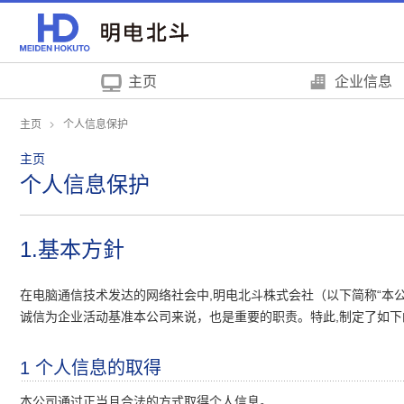
页
本
面
页
内
的
移
结
主页
企业信息
动
束
的
返
主页
个人信息保护
链
回
主页
接
页
个人信息保护
向
眉
网
信
站
息
1.基本方針
内
返
的
回
共
本
在电脑通信技术发达的网络社会中,明电北斗株式会社（以下简称“本
同
页
诚信为企业活动基准本公司来说，也是重要的职责。特此,制定了如
菜
的
单
前
1 个人信息的取得
移
端
动
本公司通过正当且合法的方式取得个人信息。