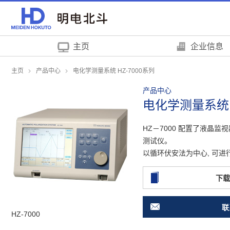
页
本
面
页
内
的
移
结
主页
企业信息
动
束
的
返
主页
产品中心
电化学测量系统 HZ-7000系列
链
回
产品中心
接
页
电化学测量系统 H
向
眉
网
信
HZ－7000 配置了液晶监视
站
息
测试仪。
内
返
以循环伏安法为中心, 可
的
回
共
本
下载
同
页
菜
的
单
前
联
HZ-7000
HZ-7000
移
端
动