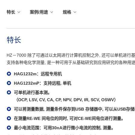
向
特长
案例/用途
规格
本
页
正
文
特长
移
动
HZ－7000 除了可通过以太网进行计算机控制之外, 还可以单机进行
向
支持各种电化学测量, 是一种可用于从基础研究到应用研究的各种用
页
脚
HAG1232m：远程专用机
信
HAG1232mP：支持远程, 单机
息
可单机进行基本测。
移
（OCP, LSV, CV, CA, CP, NPV, DPV, IR, SCV, OSWV）
动
可以将测量数据, 测量条件保存到USB 存储器中, 可以从USB
在测量RE-WE 间电位的同时, 可对CE-WE间电位进行测量。
最小电流范围：可用30nA进行微小电流的控制, 测量。