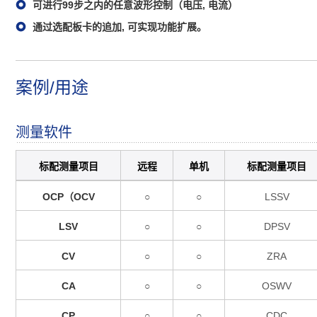
可进行99步之内的任意波形控制（电压, 电流）
通过选配板卡的追加, 可实现功能扩展。
案例/用途
测量软件
标配测量项目
远程
单机
标配测量项目
OCP（OCV
○
○
LSSV
LSV
○
○
DPSV
CV
○
○
ZRA
CA
○
○
OSWV
CP
○
○
CDC