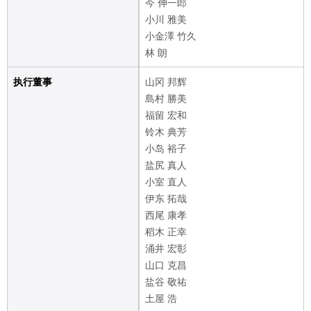
今 伸一郎
小川 雅美
小金澤 竹久
林 朗
执行董事
山冈 邦辉
島村 勝美
福留 宏和
铃木 典芳
小岛 裕子
盐尻 真人
小室 直人
伊东 拓哉
西尾 康孝
稻木 正幸
涌井 宏彰
山口 克昌
盐谷 敬祐
土屋 浩